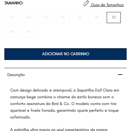
TAMANHO:
Guia de Tamanhos
33
34
35
36
37
38
39
40
41
ADICIONAR NO CARRINHO
Descrição
Com design delicado e atemporal, a Sapatilha Doll Clara em
camurça bege combina o charme do estilo boneca com o
conforto assinatura da Bird & Co. O modelo conta com tira
ajustável e fivela forrada, garantindo ajuste perfeito e toque
sofisticado.
A palmilha ultra macia no azul característico da marca