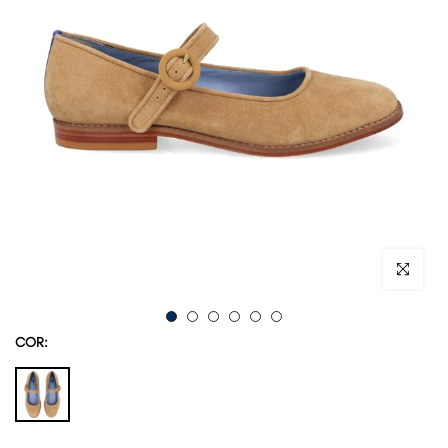
Ampliar im
COR: