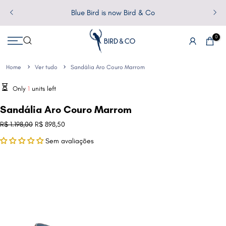
Pular
Blue Bird is now Bird & Co
para
o
0
conteúdo
Home
Ver tudo
Sandália Aro Couro Marrom
Only
1
units left
Sandália Aro Couro Marrom
R$ 1.198,00
R$ 898,50
Sem avaliações