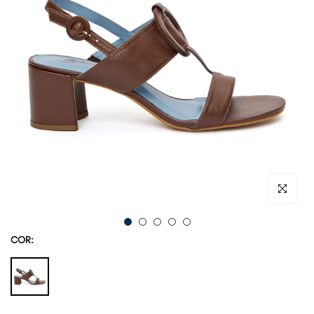
Ampliar im
COR: