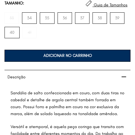
TAMANHO:
Guia de Tamanhos
33
34
35
36
37
38
39
40
41
ADICIONAR NO CARRINHO
Descrição
Sandália de salto confeccionada em couro, com duas tiras no
cabedal e detalhe de argola central também forrada em
couro. Possui forro e palmilha em couro na cor exclusiva da
marca, além de solado laqueado na tonalidade amêndoa.
Versátil e atemporal, é aquela peça coringa que transita com
facilidade entre diferentes momentos do dia. Do trabalho ao