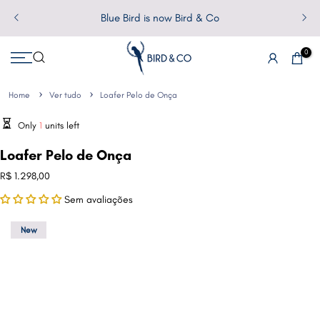
Pular
Blue Bird is now Bird & Co
para
o
0
conteúdo
Home
Ver tudo
Loafer Pelo de Onça
Only
1
units left
Loafer Pelo de Onça
R$ 1.298,00
Sem avaliações
New