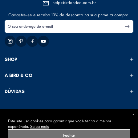
help@birdandco.com.br
Cadastre-se e receba 10% de desconto na sua primeira compra.
SHOP
A BIRD & CO
DÚVIDAS
×
BLACK BIRD COMERCIO DE CALCADOS E ACESSORIOS EIRELI - ME
Este site usa cookies para garantir que você tenha a melhor
CNPJ. 27.646.332/0001-02 IE. 130.142.009.116
experiência.
Saiba mais
Rua Augusta, 2347 - Cerqueira César Apartamento 41 - Para mais informações
Fechar
de contato,
clique aqui
.