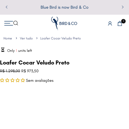
Pular
Blue Bird is now Bird & Co
para
o
0
conteúdo
Home
Ver tudo
Loafer Cocar Veludo Preto
Only
1
units left
Loafer Cocar Veludo Preto
R$ 1.298,00
R$ 973,50
Sem avaliações