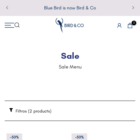
Pular
Blue Bird is now Bird & Co
para
o
0
conteúdo
Sale
Sale Menu
Filtros
(2 products)
-50%
-50%