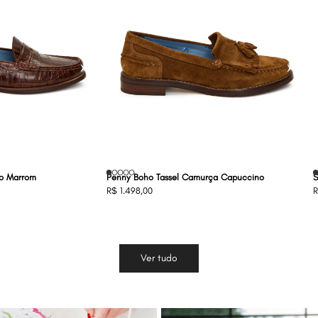
›
‹
›
co Marrom
Penny Boho Tassel Camurça Capuccino
S
R$ 1.498,00
R
Ver tudo