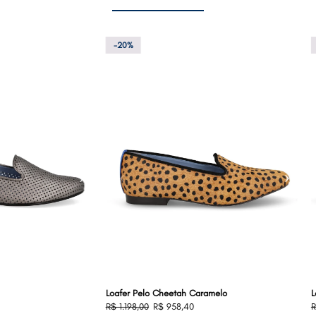
-20%
›
‹
›
Loafer Pelo Cheetah Caramelo
L
R$ 1.198,00
R$ 958,40
R