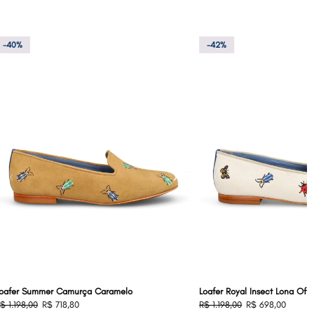
-40%
-42%
‹
›
‹
oafer Summer Camurça Caramelo
Loafer Royal Insect Lona Off 
$ 1.198,00
R$ 718,80
R$ 1.198,00
R$ 698,00