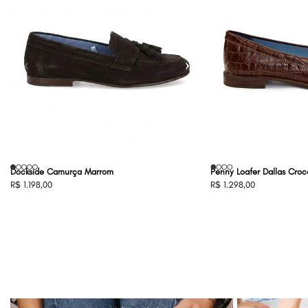
‹
›
‹
Dockside Camurça Marrom
Penny Loafer Dallas Cro
R$ 1.198,00
R$ 1.298,00