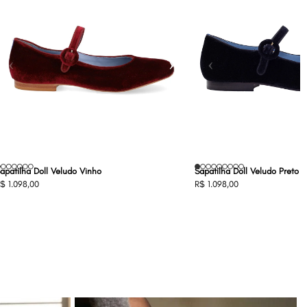
‹
›
‹
apatilha Doll Veludo Vinho
Sapatilha Doll Veludo Preto
$ 1.098,00
R$ 1.098,00