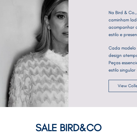
Na Bird & Co.
caminham lado
acompanhar o
estilo e prese
Cada modelo 
design atempo
Peças essenci
estilo singul
View Coll
SALE BIRD&CO